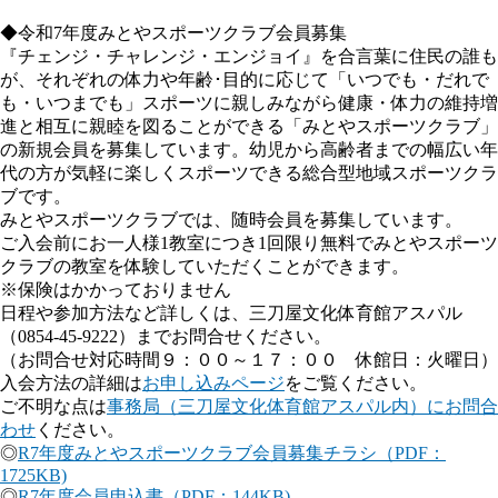
◆令和7年度みとやスポーツクラブ会員募集
『チェンジ・チャレンジ・エンジョイ』を合言葉に住民の誰も
が、それぞれの体力や年齢･目的に応じて「いつでも・だれで
も・いつまでも」スポーツに親しみながら健康・体力の維持増
進と相互に親睦を図ることができる「みとやスポーツクラブ」
の新規会員を募集しています。幼児から高齢者までの幅広い年
代の方が気軽に楽しくスポーツできる総合型地域スポーツクラ
ブです。
みとやスポーツクラブでは、随時会員を募集しています。
ご入会前にお一人様1教室につき1回限り無料でみとやスポーツ
クラブの教室を体験していただくことができます。
※保険はかかっておりません
日程や参加方法など詳しくは、三刀屋文化体育館アスパル
（0854-45-9222）までお問合せください。
（お問合せ対応時間９：００～１７：００ 休館日：火曜日）
入会方法の詳細は
お申し込みページ
をご覧ください。
ご不明な点は
事務局（三刀屋文化体育館アスパル内）にお問合
わせ
ください。
◎
R7年度みとやスポーツクラブ会員募集チラシ（PDF：
1725KB)
◎
R7年度会員申込書（PDF：144KB)