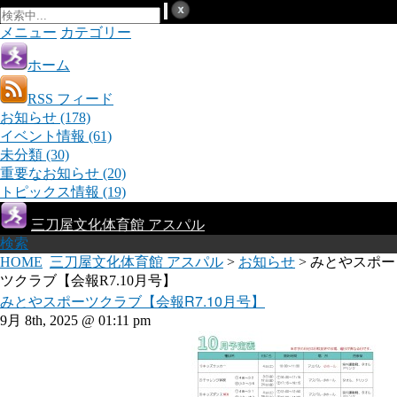
メニュー
カテゴリー
ホーム
RSS フィード
お知らせ
(178)
イベント情報
(61)
未分類
(30)
重要なお知らせ
(20)
トピックス情報
(19)
三刀屋文化体育館 アスパル
検索
HOME
三刀屋文化体育館 アスパル
>
お知らせ
> みとやスポー
ツクラブ【会報R7.10月号】
みとやスポーツクラブ【会報R7.10月号】
9月 8th, 2025 @ 01:11 pm