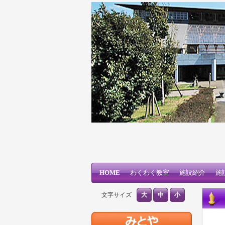
三刀屋文化体育館 アスパル
メインコンテンツへ移動
サブコンテンツへ移動
HOME
メインメニュー
わくわく教室
施設紹介
施
文字サイズ
大
中
小