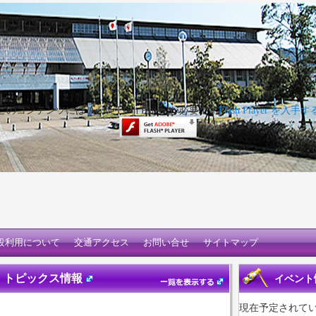
このコンテンツには Adobe Flash Player が必要です
Flash Player を入手す
設利用について
交通アクセス
お問い合せ
サイトマップ
トピックス情報
イベント
現在予定されて