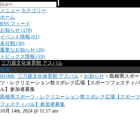
メニュー
カテゴリー
ホーム
RSS フィード
お知らせ
(178)
イベント情報
(61)
未分類
(30)
重要なお知らせ
(20)
トピックス情報
(19)
三刀屋文化体育館 アスパル
検索
HOME
三刀屋文化体育館 アスパル
>
お知らせ
> 島根県スポー
ツ・レクリエーション祭スポレク広場【スポーツフェスティバ
ル】参加者募集
島根県スポーツ・レクリエーション祭スポレク広場【スポーツ
フェスティバル】参加者募集
10月 14th, 2024 @ 11:17 am