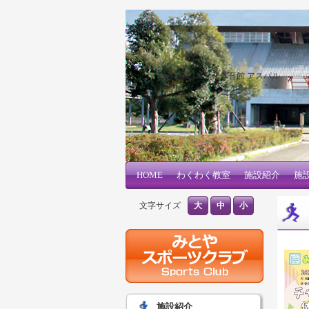
三刀屋文化体育館 アスパル
メインコンテンツへ移動
サブコンテンツへ移動
HOME
メインメニュー
わくわく教室
施設紹介
施
文字サイズ
大
中
小
施設紹介