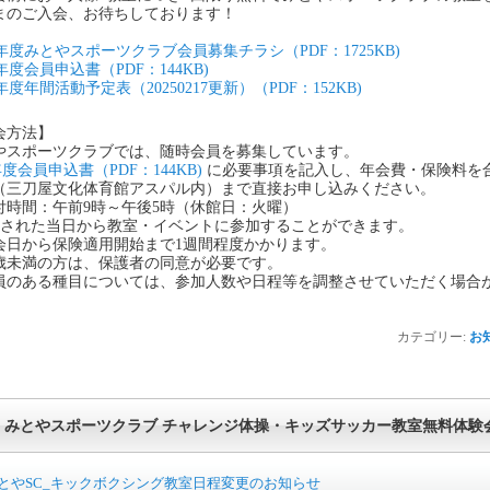
まのご入会、お待ちしております！
7年度みとやスポーツクラブ会員募集チラシ（PDF：1725KB)
年度会員申込書（PDF：144KB)
年度年間活動予定表（20250217更新）（PDF：152KB)
会方法】
やスポーツクラブでは、随時会員を募集しています。
年度会員申込書（PDF：144KB)
に必要事項を記入し、年会費・保険料を
（三刀屋文化体育館アスパル内）まで直接お申し込みください。
付時間：午前9時～午後5時（休館日：火曜）
会された当日から教室・イベントに参加することができます。
会日から保険適用開始まで1週間程度かかります。
8歳未満の方は、保護者の同意が必要です。
員のある種目については、参加人数や日程等を調整させていただく場合
カテゴリー:
お
みとやスポーツクラブ チャレンジ体操・キッズサッカー教室無料体験
とやSC_キックボクシング教室日程変更のお知らせ