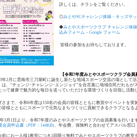
詳しくは、チラシをご覧ください。
◎
みとやSCチャレンジ体操・キッズサッカ
◆
みとやスポーツクラブ チャレンジ体操
込みフォーム – Google フォーム
皆様の参加をお待ちしております。
【令和7年度みとやスポーツクラブ会員
23年2月に雲南市三刀屋町に誕生し新たな地域スポーツ交流の場として
」は、“チェンジ･チャレンジ･エンジョイ”を合言葉に地域住民だれも
たって健康で魅力的な毎日を送っていただける環境づくりを目指し活動
げさまで、令和6年度は150名の会員の皆様とともに教室やイベントを
の皆様とともにスポーツで元気なまちづくりに貢献できるクラブとなる
7年3月1日より、令和7年度のみとやスポーツクラブの会員募集を行いま
度会員申込書（PDF：144KB)
、年会費、保険料と合わせてアスパル窓口（受付
。
会前にお一人様1教室につき1回限り無料でみとやスポーツクラブの教室