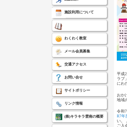
施設利用について
わくわく教室
メール会員募集
交通アクセス
平成
お問い合せ
ラブ
にわ
サイトポリシー
おか
地域
リンク情報
令和
R7年
(株)キラキラ雲南の概要
い。 
ご入