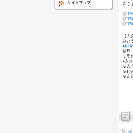
サイトマップ
皆さ
◎
R
◎
R7
◎
R7
【入
みと
●
R7
務局
※受
●入
※入
※1
※定
み