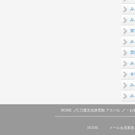
み
み
第
み
雲
み
令
み
み
HOME
三刀屋文化体育館 アスパル
>
お
HOME
メール会員募集