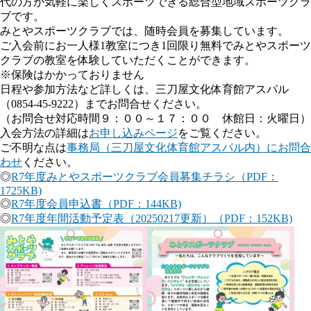
代の方が気軽に楽しくスポーツできる総合型地域スポーツクラ
ブです。
みとやスポーツクラブでは、随時会員を募集しています。
ご入会前にお一人様1教室につき1回限り無料でみとやスポーツ
クラブの教室を体験していただくことができます。
※保険はかかっておりません
日程や参加方法など詳しくは、三刀屋文化体育館アスパル
（0854-45-9222）までお問合せください。
（お問合せ対応時間９：００～１７：００ 休館日：火曜日）
入会方法の詳細は
お申し込みページ
をご覧ください。
ご不明な点は
事務局（三刀屋文化体育館アスパル内）にお問合
わせ
ください。
◎
R7年度みとやスポーツクラブ会員募集チラシ（PDF：
1725KB)
◎
R7年度会員申込書（PDF：144KB)
◎
R7年度年間活動予定表（20250217更新）（PDF：152KB)