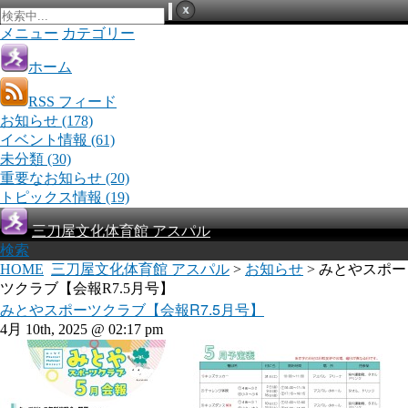
メニュー
カテゴリー
ホーム
RSS フィード
お知らせ
(178)
イベント情報
(61)
未分類
(30)
重要なお知らせ
(20)
トピックス情報
(19)
三刀屋文化体育館 アスパル
検索
HOME
三刀屋文化体育館 アスパル
>
お知らせ
> みとやスポー
ツクラブ【会報R7.5月号】
みとやスポーツクラブ【会報R7.5月号】
4月 10th, 2025 @ 02:17 pm