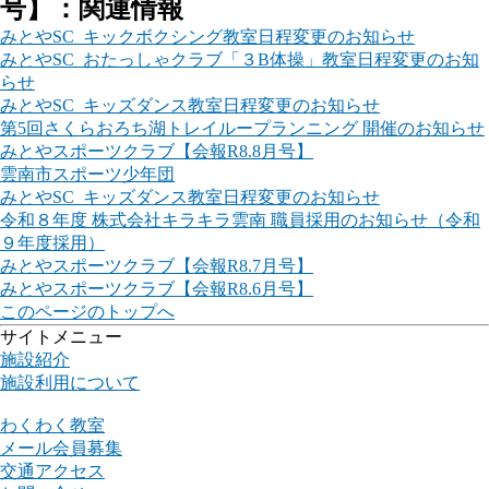
号】：関連情報
みとやSC_キックボクシング教室日程変更のお知らせ
みとやSC_おたっしゃクラブ「３B体操」教室日程変更のお知
らせ
みとやSC_キッズダンス教室日程変更のお知らせ
第5回さくらおろち湖トレイループランニング 開催のお知らせ
みとやスポーツクラブ【会報R8.8月号】
雲南市スポーツ少年団
みとやSC_キッズダンス教室日程変更のお知らせ
令和８年度 株式会社キラキラ雲南 職員採用のお知らせ（令和
９年度採用）
みとやスポーツクラブ【会報R8.7月号】
みとやスポーツクラブ【会報R8.6月号】
このページのトップへ
サイトメニュー
施設紹介
施設利用について
わくわく教室
メール会員募集
交通アクセス