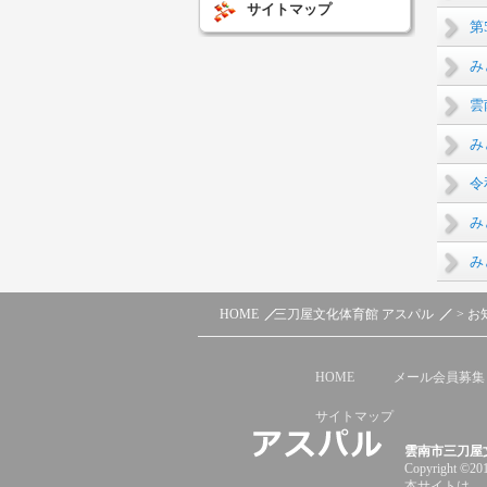
サイトマップ
第
み
雲
み
令
み
み
HOME
三刀屋文化体育館 アスパル
>
お
HOME
メール会員募集
サイトマップ
雲南市三刀屋
Copyright ©201
本サイトは、