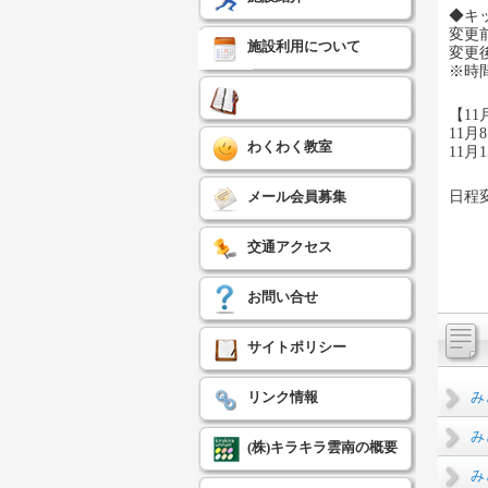
◆キ
変更
施設利用について
変更
※時
【1
11月
わくわく教室
11月
日程
メール会員募集
交通アクセス
お問い合せ
サイトポリシー
み
リンク情報
み
(株)キラキラ雲南の概要
み