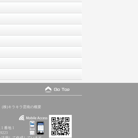
(株)キラキラ雲南の概要
1 番地 1
9223
を活用して作成しています。