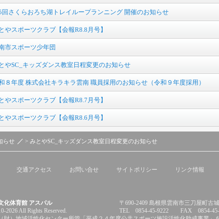
5回さくらおろち湖トレイループランニング 開催のお知らせ
とやスポーツクラブ【会報R8.8月号】
南市スポーツ少年団
とやSC_キッズダンス教室日程変更のお知らせ
和８年度 株式会社キラキラ雲南 職員採用のお知らせ（令和９年度採用）
とやスポーツクラブ【会報R8.7月号】
とやスポーツクラブ【会報R8.6月号】
知らせ
> みとやSC_キッズダンス教室日程変更のお知らせ
交通アクセス
お問い合せ
サイトポリシー
リンク情報
文化体育館 アスパル
〒690-2409 島根県雲南市三刀屋町古城 
0-2026 All Rights Reserved.
TEL 0854-45-9222 FAX 0854-45-
（財）地域活性化センター所管「平成２４年度公共スポーツ施設活性化助成事業」