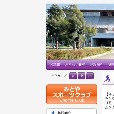
三刀屋文化体育館 アスパル
メインコンテンツへ移動
サブコンテンツへ移動
HOME
メインメニュー
わくわく教室
施設紹介
施
文字サイズ
大
中
小
【キ
みと
11
だき
施設紹介