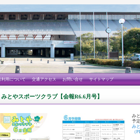
設利用について
交通アクセス
お問い合せ
サイトマップ
みとやスポーツクラブ【会報R6.6月号】
み
予
みと
（P