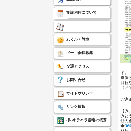
施設利用について
わくわく教室
メール会員募集
交通アクセス
す。
※保
お問い合せ
日程
（お
サイトポリシー
ご参
リンク情報
【み
みと
(株)キラキラ雲南の概要
◎入
◆
R6
務局