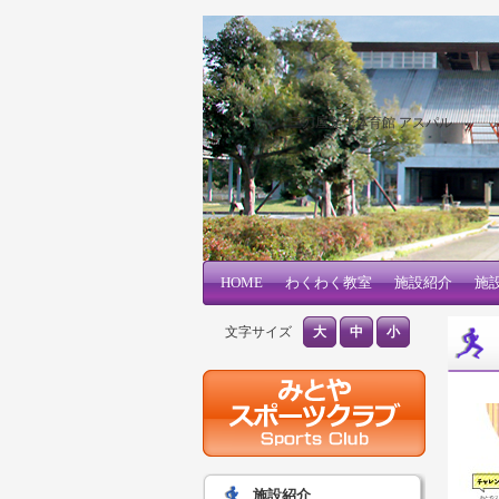
三刀屋文化体育館 アスパル
メインコンテンツへ移動
サブコンテンツへ移動
HOME
メインメニュー
わくわく教室
施設紹介
施
文字サイズ
大
中
小
施設紹介