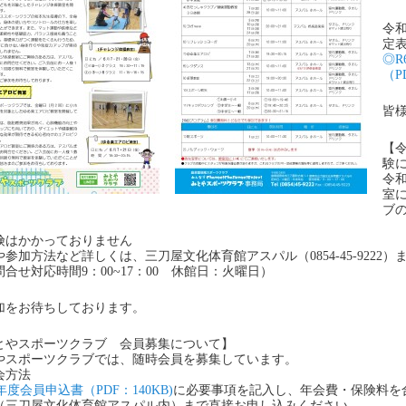
令
定
◎R
（P
皆
【
験
令和
室
ブ
険はかかっておりません
や参加方法など詳しくは、三刀屋文化体育館アスパル（0854-45-9222
問合せ対応時間9：00~17：00 休館日：火曜日）
加をお待ちしております。
とやスポーツクラブ 会員募集について】
やスポーツクラブでは、随時会員を募集しています。
会方法
年度会員申込書（PDF：140KB)
に必要事項を記入し、年会費・保険料を
（三刀屋文化体育館アスパル内）まで直接お申し込みください。