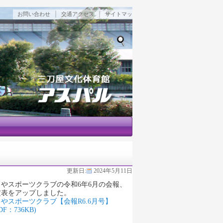
｜
｜
お問い合わせ
交通アクセス
サイトマッ
プ
検索
更新日:
2024年5月11日
とやスポーツクラブの令和6年6月の会報、
定表をアップしました。
やスポーツクラブ【会報R6.6月号】
DF：736KB)