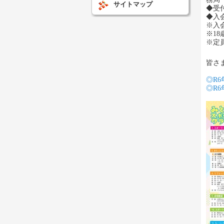
サイトマップ
◆受
◆入
※入
※1
※定
皆さ
◎R6
◎R6