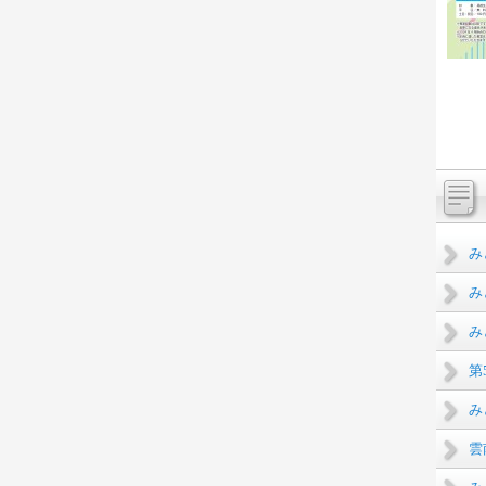
み
み
み
第
み
雲