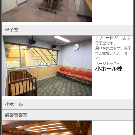
母子室
アリーナ棟 3F にある
母子室です。
周りを気にせず、親子
でご観覧いただけま
す。
ページトップへ
小ホール棟
小ホール
娯楽音楽室