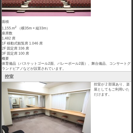
面積
2
1,155.m
（横35m × 縦33m）
座席数
1,482 席
1F 移動式観覧席 1.046 席
2F 固定席 336 席
3F 固定席 100 席
概要
体育備品（バスケットゴール2面、バレーボール2面）、舞台備品、コンサートグ
ランドピアノなどが設置されています。
控室
控室が 2 部屋あり、楽
屋としてもご利用いた
だけます。