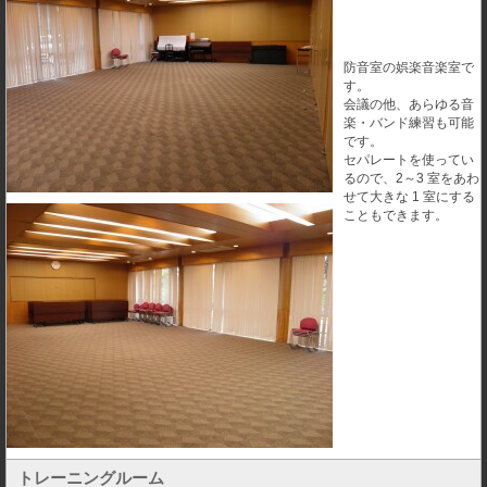
防音室の娯楽音楽室で
す。
会議の他、あらゆる音
楽・バンド練習も可能
です。
セパレートを使ってい
るので、2～3 室をあわ
せて大きな 1 室にする
こともできます。
トレーニングルーム