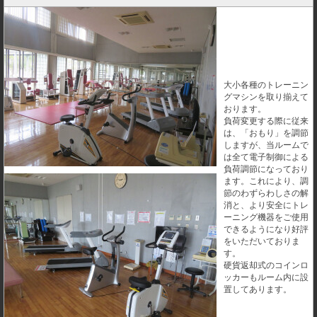
大小各種のトレーニン
グマシンを取り揃えて
おります。
負荷変更する際に従来
は、「おもり」を調節
しますが、当ルームで
は全て電子制御による
負荷調節になっており
ます。これにより、調
節のわずらわしさの解
消と、より安全にトレ
ーニング機器をご使用
できるようになり好評
をいただいておりま
す。
硬貨返却式のコインロ
ッカーもルーム内に設
置してあります。