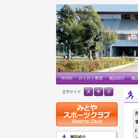
三刀屋文化体育館 アスパル
メインコンテンツへ移動
サブコンテンツへ移動
HOME
メインメニュー
わくわく教室
施設紹介
施
文字サイズ
大
中
小
施設紹介