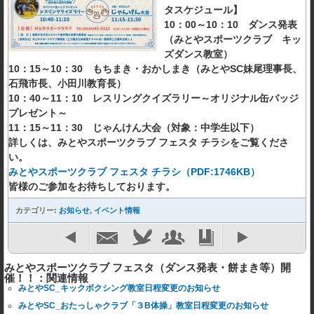
タスケジュール】
10：00～10：10 ダンス発表
（みとやスポーツクラブ キッ
ズダンス教室）
10：15～10：30 もちまき・おかしまき（みとやSC妹尾理事長、
石飛市長、小田川教育長）
10：40～11：10 レスリングクイズラリー～オリジナル缶バッジ
プレゼント～
11：15～11：30 じゃんけん大会（対象：中学生以下）
詳しくは、みとやスポーツクラブ フェスタ チラシをご覧くださ
い。
みとやスポーツクラブ フェスタ チラシ（PDF:1746KB）
皆様のご参加をお待ちしております。
カテゴリー:
お知らせ
,
イベント情報
みとやスポーツクラブ フェスタ（ダンス発表・餅まき等）開
催！！：関連情報
みとやSC_キックボクシング教室日程変更のお知らせ
みとやSC_おたっしゃクラブ「３B体操」教室日程変更のお知らせ