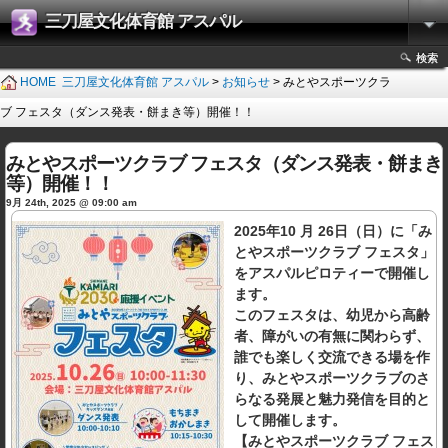
三刀屋文化体育館 アスパル
検索
HOME
三刀屋文化体育館 アスパル
>
お知らせ
> みとやスポーツクラ
ブ フェスタ（ダンス発表・餅まき等）開催！！
みとやスポーツクラブ フェスタ（ダンス発表・餅まき
等）開催！！
9月 24th, 2025 @ 09:00 am
2025年10 月 26日（日）に「み
とやスポーツクラブ フェスタ」
をアスパルピロティーで開催し
ます。
このフェスタは、幼児から高齢
者、障がいの有無に関わらず、
誰でも楽しく交流できる場を作
り、みとやスポーツクラブのさ
らなる発展と魅力発信を目的と
して開催します。
【みとやスポーツクラブ フェス