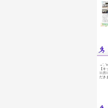
→', 't
【キ
11
だき