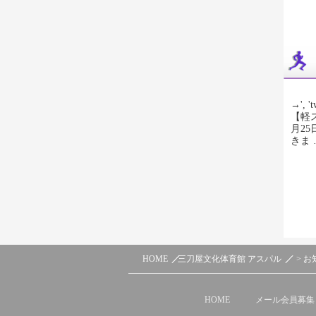
→', 't
【軽
月2
きま
HOME
三刀屋文化体育館 アスパル
> お
HOME
メール会員募集