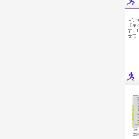
→', 't
【キ
す。
せて