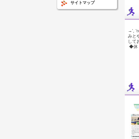
サイトマップ
→', 't
みと
して
◆休