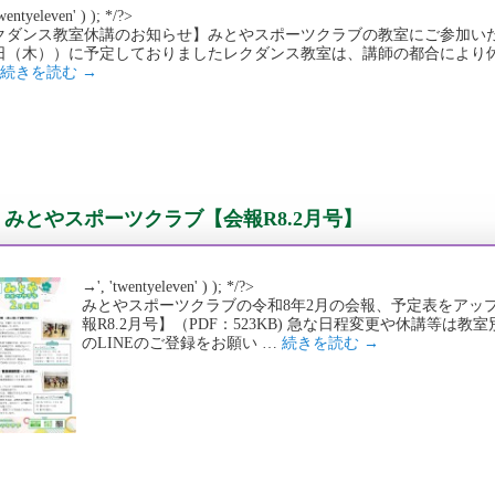
wentyeleven' ) ); */?>
クダンス教室休講のお知らせ】みとやスポーツクラブの教室にご参加いた
2日（木））に予定しておりましたレクダンス教室は、講師の都合により休
続きを読む
→
みとやスポーツクラブ【会報R8.2月号】
→', 'twentyeleven' ) ); */?>
みとやスポーツクラブの令和8年2月の会報、予定表をアッ
報R8.2月号】（PDF：523KB) 急な日程変更や休講等
のLINEのご登録をお願い …
続きを読む
→