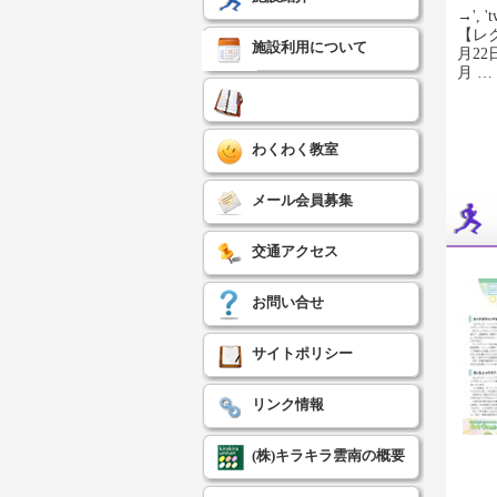
→', 't
【レ
施設利用について
月2
月 …
わくわく教室
メール会員募集
交通アクセス
お問い合せ
サイトポリシー
リンク情報
(株)キラキラ雲南の概要