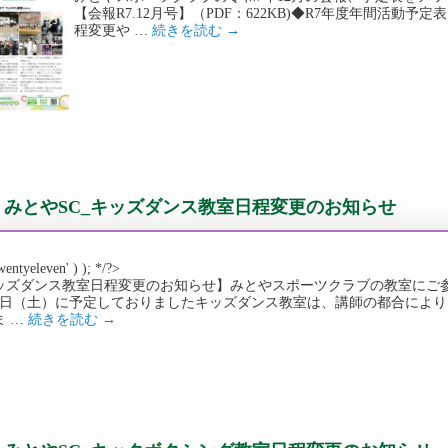
【会報R7.12月号】（PDF：622KB)◆R7年度年間活動予定表（2
程変更や …
続きを読む
→
みとやSC_キッズダンス教室日程変更のお知らせ
wentyeleven' ) ); */?>
ッズダンス教室日程変更のお知らせ】みとやスポーツクラブの教室にご
月1日（土）に予定しておりましたキッズダンス教室は、講師の都合により
ま …
続きを読む
→