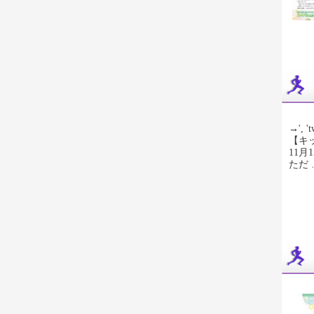
→', 't
【キ
11
ただ