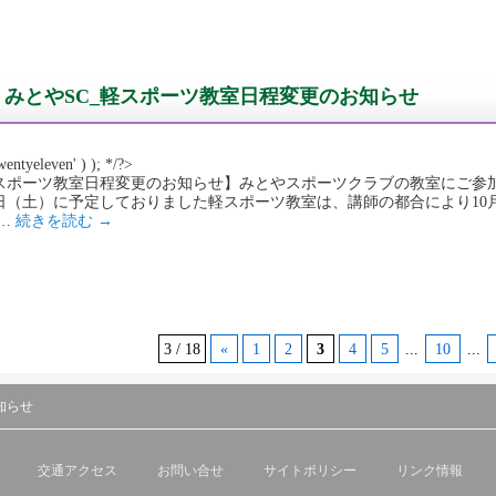
みとやSC_軽スポーツ教室日程変更のお知らせ
wentyeleven' ) ); */?>
スポーツ教室日程変更のお知らせ】みとやスポーツクラブの教室にご参加
5日（土）に予定しておりました軽スポーツ教室は、講師の都合により10
 …
続きを読む
→
3 / 18
«
1
2
3
4
5
...
10
...
知らせ
交通アクセス
お問い合せ
サイトポリシー
リンク情報