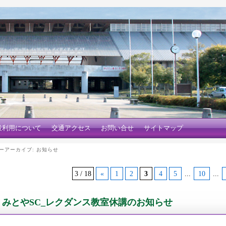
設利用について
交通アクセス
お問い合せ
サイトマップ
ーアーカイブ:
お知らせ
3 / 18
«
1
2
3
4
5
...
10
...
みとやSC_レクダンス教室休講のお知らせ