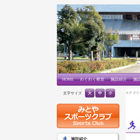
三刀屋文化体育館 アスパル
メインコンテンツへ移動
サブコンテンツへ移動
HOME
メインメニュー
わくわく教室
施設紹介
施
文字サイズ
大
中
小
カテゴリ
施設紹介