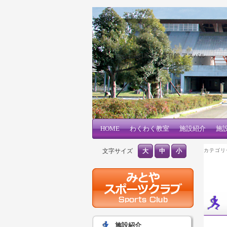
三刀屋文化体育館 アスパル
メインコンテンツへ移動
サブコンテンツへ移動
HOME
メインメニュー
わくわく教室
施設紹介
施
文字サイズ
大
中
小
カテゴリ
施設紹介