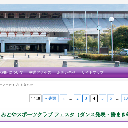
設利用について
交通アクセス
お問い合せ
サイトマップ
ーアーカイブ:
お知らせ
4 / 18
« 先頭
«
...
2
3
4
5
6
...
10
みとやスポーツクラブ フェスタ（ダンス発表・餅まき