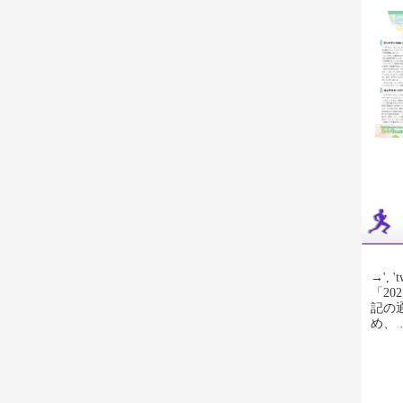
→', 't
「2
記の
め、