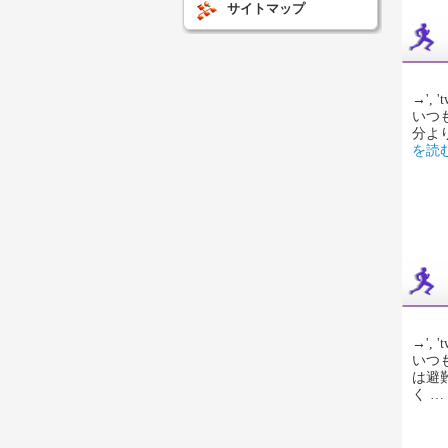
サイトマップ
→', 't
いつ
分よ
を読
→', 't
いつ
は避
く …