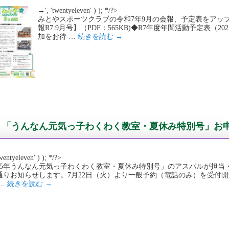
→', 'twentyeleven' ) ); */?>
みとやスポーツクラブの令和7年9月の会報、予定表をアッ
報R7.9月号】（PDF：565KB)◆R7年度年間活動予定表（2025
加をお待 …
続きを読む
→
「うんなん元気っ子わくわく教室・夏休み特別号」お
wentyeleven' ) ); */?>
025年うんなん元気っ子わくわく教室・夏休み特別号」のアスパルが担
通りお知らせします。7月22日（火）より一般予約（電話のみ）を受付
 …
続きを読む
→