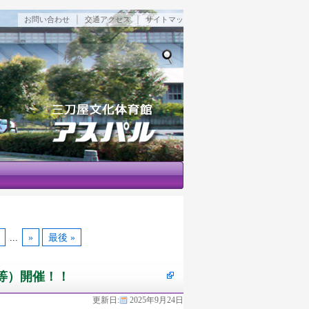
｜
｜
お問い合わせ
交通アクセス
サイトマッ
プ
検索
...
»
最後 »
等）開催！！
更新日:
2025年9月24日