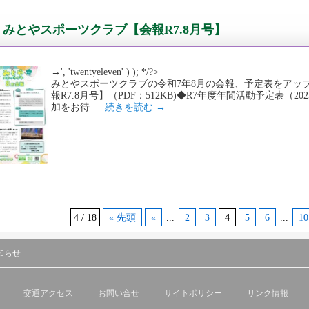
みとやスポーツクラブ【会報R7.8月号】
→', 'twentyeleven' ) ); */?>
みとやスポーツクラブの令和7年8月の会報、予定表をアッ
報R7.8月号】（PDF：512KB)◆R7年度年間活動予定表（2025
加をお待 …
続きを読む
→
4 / 18
« 先頭
«
...
2
3
4
5
6
...
10
知らせ
交通アクセス
お問い合せ
サイトポリシー
リンク情報