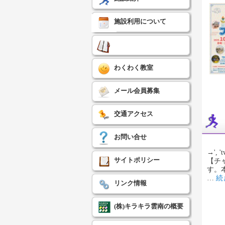
施設利用について
わくわく教室
メール会員募集
交通アクセス
お問い合せ
→', 't
サイトポリシー
【チ
す。
…
続
リンク情報
(株)キラキラ雲南の概要