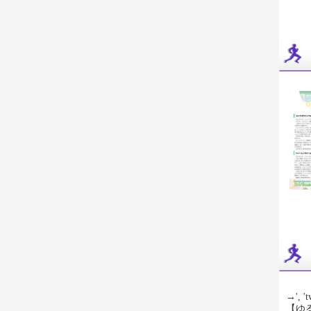
→', 't
【ゆ