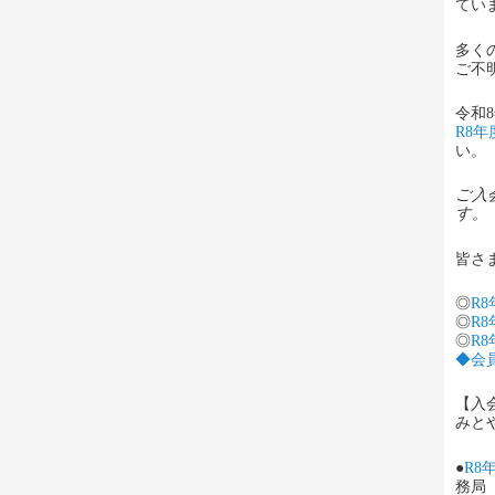
てい
多く
ご不
令和
R8年
い。
ご入
す。
皆さ
◎
R
◎
R8
◎
R8
◆会員
【入
みと
●
R8
務局