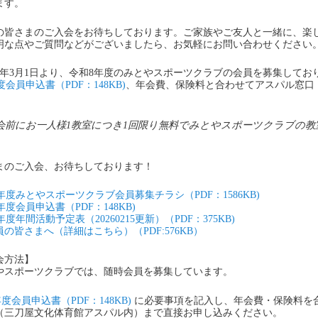
ます。
の皆さまのご入会をお待ちしております。ご家族やご友人と一緒に、楽
明な点やご質問などがございましたら、お気軽にお問い合わせください
8年3月1日より、令和8年度のみとやスポーツクラブの会員を募集してお
度会員申込書（PDF：148KB)
、年会費、保険料と合わせてアスパル窓口（受付
会前にお一人様1教室につき1回限り無料でみとやスポーツクラブの
まのご入会、お待ちしております！
8年度みとやスポーツクラブ会員募集チラシ（PDF：1586KB)
年度会員申込書（PDF：148KB)
年度年間活動予定表（20260215更新）（PDF：375KB)
の皆さまへ（詳細はこちら）（PDF:576KB）
会方法】
やスポーツクラブでは、随時会員を募集しています。
年度会員申込書（PDF：148KB)
に必要事項を記入し、年会費・保険料を
（三刀屋文化体育館アスパル内）まで直接お申し込みください。