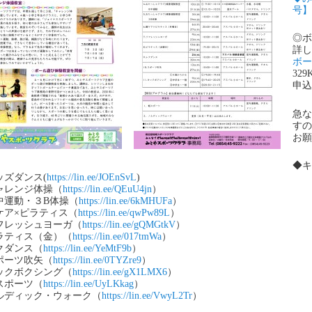
号】
◎ボ
詳し
ボー
329
申込
急な
すの
お願
◆キ
ッズダンス(
https://lin.ee/JOEnSvL
)
ャレンジ体操（
https://lin.ee/QEuU4jn
）
中運動・３B体操（
https://lin.ee/6kMHUFa
）
ケア×ピラティス（
https://lin.ee/qwPw89L
）
フレッシュヨーガ（
https://lin.ee/gQMGtkV
）
ラティス（金）（
https://lin.ee/017tmWa
）
クダンス（
https://lin.ee/YeMtF9b
）
ポーツ吹矢（
https://lin.ee/0TYZre9
）
ックボクシング（
https://lin.ee/gX1LMX6
）
スポーツ（
https://lin.ee/UyLKkag
）
ルディック・ウォーク（
https://lin.ee/VwyL2Tr
）