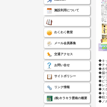
施設利用について
わくわく教室
メール会員募集
交通アクセス
◆キ
◆チ
お問い合せ
◆水
◆腸
サイトポリシー
◆リ
◆ピ
◆レ
リンク情報
◆ス
◆キ
◆軽
(株)キラキラ雲南の概要
◆ノ