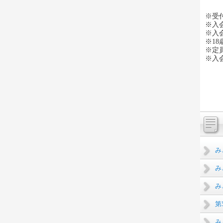
※受
※入
※入
※1
※定
※入
み
み
み
第
み