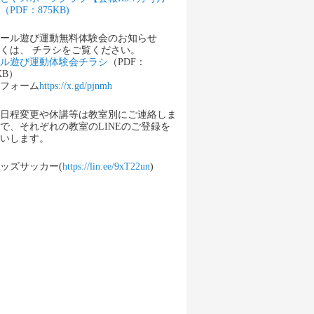
（PDF：875KB)
ール遊び運動無料体験会のお知らせ
くは、 チラシをご覧ください。
ル遊び運動体験会チラシ
（PDF：
KB）
フォーム
https://x.gd/pjnmh
日程変更や休講等は教室別にご連絡しま
で、それぞれの教室のLINEのご登録を
いします。
ッズサッカー(
https://lin.ee/9xT22un
)