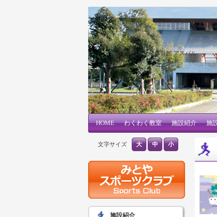
三刀屋文化体育館 アスパル
メインコンテンツへ移動
サブコンテンツへ移動
HOME
メインメニュー
わくわく教室
施設紹介
施
文字サイズ
大
中
小
施設紹介