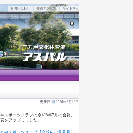
｜
｜
お問い合わせ
交通アクセス
サイトマッ
プ
検索
更新日:
2026年6月12日
やスポーツクラブの令和8年7月の会報、
表をアップしました。
とやスポーツクラブ【会報R8.7月号月