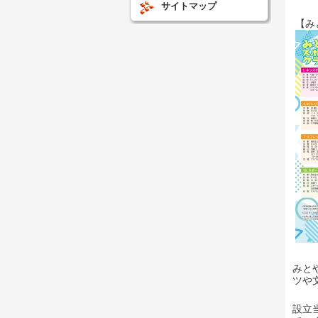
サイトマップ
【み
みと
ツや
設立